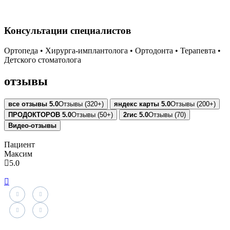
Консультации специалистов
Ортопеда • Хирурга-имплантолога • Ортодонта • Терапевта •
Детского стоматолога
отзывы
все отзывы
5.0
Отзывы (320+)
яндекс карты
5.0
Отзывы (200+)
ПРОДОКТОРОВ
5.0
Отзывы (50+)
2гис
5.0
Отзывы (70)
Видео-отзывы
Пациент
Максим
А
5.0