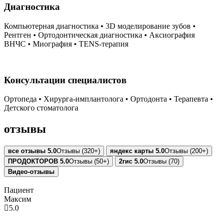
Диагностика
Компьютерная диагностика • 3D моделирование зубов •
Рентген • Ортодонтическая диагностика • Аксиография
ВНЧС • Миография • TENS-терапия
Консультации специалистов
Ортопеда • Хирурга-имплантолога • Ортодонта • Терапевта •
Детского стоматолога
отзывы
все отзывы
5.0
Отзывы (320+)
яндекс карты
5.0
Отзывы (200+)
ПРОДОКТОРОВ
5.0
Отзывы (50+)
2гис
5.0
Отзывы (70)
Видео-отзывы
Пациент
Максим
А
5.0